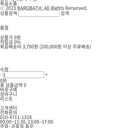
욕실소품
ⓒ 2023 BAROBATH. All Rights Rerserved.
상품검색
검색
품절
상품가
0원
적립금
0%
묶음배송비
3,700원 (200,000원 이상 무료배송)
수량
-
+
0원
총 삼품금액
0
바로구매
장바구니
리스트
고객센터
전화문의
010-4711-1318
09:00~11:30, 13:00~17:00
주말·공휴일 휴무