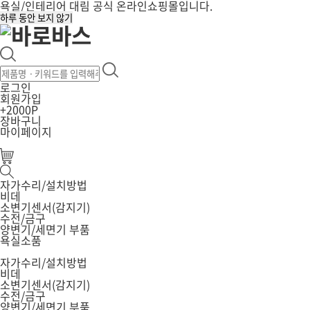
욕실/인테리어 대림 공식 온라인쇼핑몰입니다.
하루 동안 보지 않기
로그인
회원가입
+2000P
장바구니
마이페이지
자가수리/설치방법
비데
소변기센서(감지기)
수전/금구
양변기/세면기 부품
욕실소품
자가수리/설치방법
비데
소변기센서(감지기)
수전/금구
양변기/세면기 부품