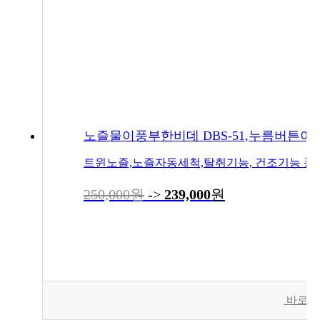
노즐물이풍부한비데 DBS-51,누름버튼이
250,000원
->
239,000
원
바로구