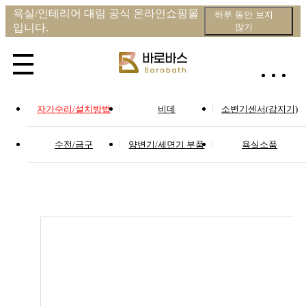
욕실/인테리어 대림 공식 온라인쇼핑몰
하루 동안 보지
입니다.
않기
자가수리/설치방법
비데
소변기센서(감지기)
수전/금구
양변기/세면기 부품
욕실소품