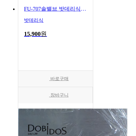
FU-707솔밸브 밧데리식 전자변
밧데리식
15,900
원
바로구매
장바구니