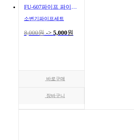
FU-607파이프 파이프 곡관
소변기파이프세트
8,000원
->
5,000
원
바로구매
장바구니