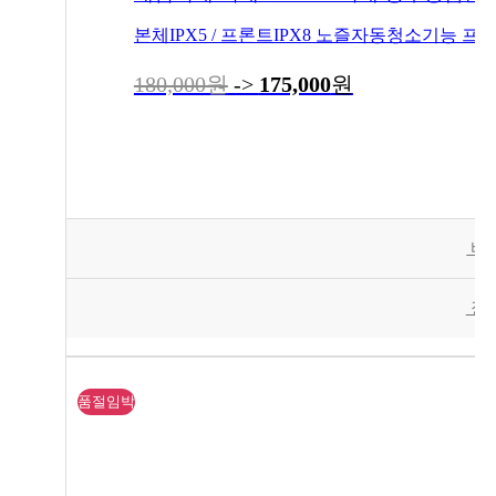
180,000원
->
175,000
원
바
장
품절임박