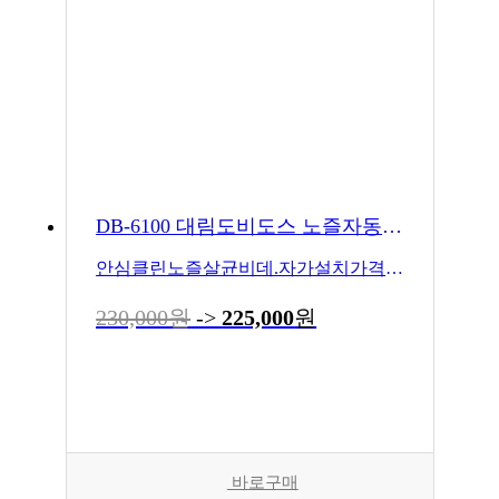
DB-6100 대림도비도스 노즐자동살균비데
안심클린노즐살균비데.자가설치가격입니다
230,000원
->
225,000
원
바로구매