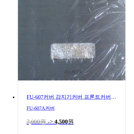
FU-607커버 감지기커버 프론트커버 밧데리식
FU-607A커버
7,000원
->
4,500
원