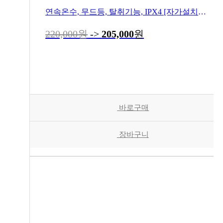
연속온수, 무드등, 탈취기능, IPX4 [자가설치기준입니다]
220,000원
->
205,000
원
바로구매
장바구니