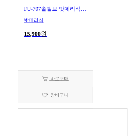
FU-707솔밸브 밧데리식 전자변
밧데리식
15,900
원
바로구매
장바구니