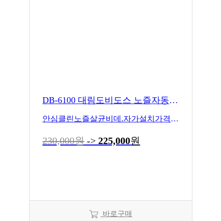
DB-6100 대림도비도스 노즐자동살균비데
안심클린노즐살균비데.자가설치가격입니다
230,000원
->
225,000
원
바로구매