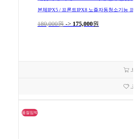
180,000원
->
175,000
원
바
장
품절임박