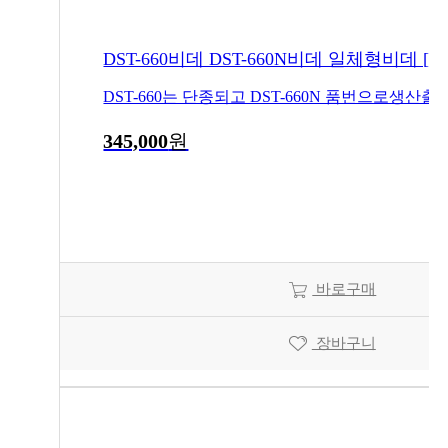
DST-660비데 DST-660N비데 일체형비데 [
345,000
원
바로구매
장바구니