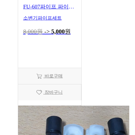
FU-607파이프 파이프 곡관
소변기파이프세트
8,000원
->
5,000
원
바로구매
장바구니