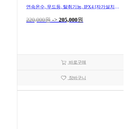
연속온수, 무드등, 탈취기능, IPX4 [자가설치기준입니다]
220,000원
->
205,000
원
바로구매
장바구니