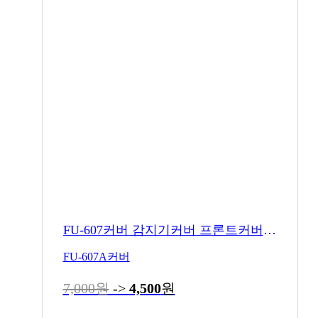
FU-607커버 감지기커버 프론트커버 밧데리식
FU-607A커버
7,000원
->
4,500
원