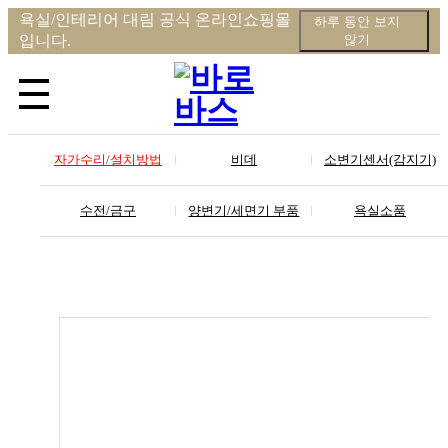
욕실/인테리어 대림 공식 온라인쇼핑몰
하루 동안 보지
입니다.
않기
자가수리/설치방법
비데
소변기센서(감지기)
수전/금구
양변기/세면기 부품
욕실소품