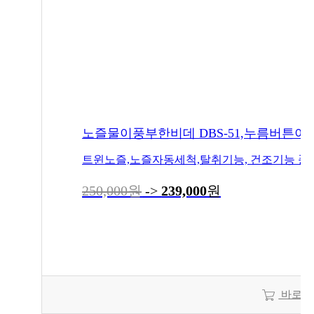
노즐물이풍부한비데 DBS-51,누름버튼이
250,000원
->
239,000
원
바로구